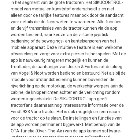
in het segment van de grote tractoren. Het SIKUCONTROL-
model van metaal en kunststof onderscheidt zich niet
alleen door de talrijke features maar ook door de aandacht
voor details die de fans weten te waarderen. Alle functies
en de vijf transmissies van de tractor kunnen via de app
worden bediend, naar keuze via de virtuele joystick
bediening of de bewegings- en kantelsensoren van het
mobiele apparaat. Deze intuïtieve feature is een welkome
afwisseling en zorgt voor extra plezier bij het spelen. Met de
app is nauwkeurig rangeren mogelijk en kunnen de
frontlader, de aanhanger van Joskin & Fortuna of de ploeg
van Vogel & Noot worden bediend en bestuurd. Net als bij de
module voor afstandsbediening kunnen bovendien de
rijverlichting op de motorkap, de werkschijnwerpers aan de
cabine, de knipperlichten achter en de verlichting rondom
worden ingeschakeld. De SIKUCONTROL app geeft
tractorfans daarnaast nog interessante informatie over de
Fendt 933 Vario tractor. Het is ook mogelijk om een naam
voor de tractor op te slaan. De instellingen en functies van
de app worden permanent bijgewerkt. Met behulp van de
OTA-functie (Over-The-Air) van de app kunnen software-