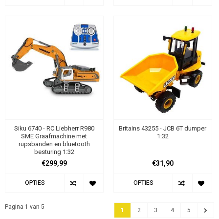
Siku 6740 - RC Liebherr R980
Britains 43255 - JCB 6T dumper
SME Graafmachine met
1:32
rupsbanden en bluetooth
besturing 1:32
€299,99
€31,90
OPTIES
OPTIES
Pagina 1 van 5
1
2
3
4
5