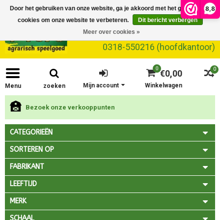
8,8
Door het gebruiken van onze website, ga je akkoord met het gebruik van
cookies om onze website te verbeteren.
Dit bericht verbergen
Meer over cookies »
0318-550216 (hoofdkantoor)
0
0
€0,00
Mijn account
Winkelwagen
Menu
zoeken
Bezoek onze verkooppunten
CATEGORIEËN
SORTEREN OP
FABRIKANT
LEEFTIJD
MERK
SCHAAL