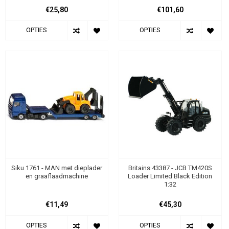
€25,80
€101,60
OPTIES
OPTIES
Siku 1761 - MAN met dieplader
Britains 43387 - JCB TM420S
en graaflaadmachine
Loader Limited Black Edition
1:32
€11,49
€45,30
OPTIES
OPTIES