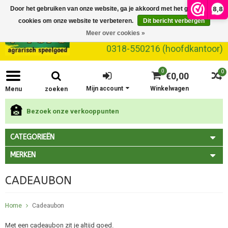
8,8
Door het gebruiken van onze website, ga je akkoord met het gebruik van
cookies om onze website te verbeteren.
Dit bericht verbergen
Meer over cookies »
0318-550216 (hoofdkantoor)
0
0
€0,00
Mijn account
Winkelwagen
Menu
zoeken
Bezoek onze verkooppunten
CATEGORIEËN
MERKEN
CADEAUBON
Home
Cadeaubon
Met een cadeaubon zit je altijd goed.