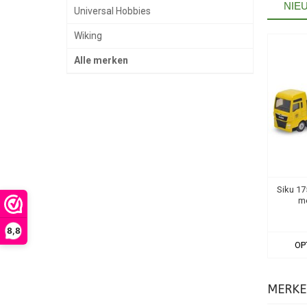
NIE
Universal Hobbies
Wiking
Alle merken
Siku 1
me
8,8
OP
MERKE