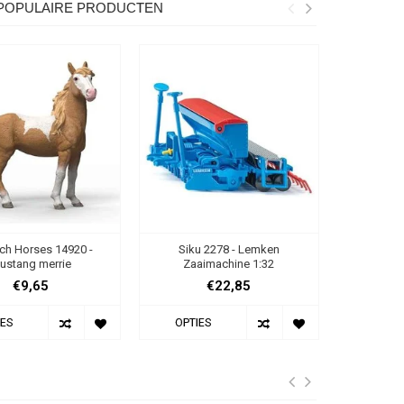
POPULAIRE PRODUCTEN
ich Horses 14920 -
Siku 2278 - Lemken
Ferbedo L
ustang merrie
Zaaimachine 1:32
€9,65
€22,85
IES
OPTIES
OPTIE