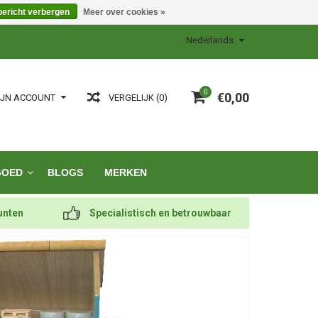
bericht verbergen
Meer over cookies »
Nederlands
0
€0,00
VERGELIJK (0)
IJN ACCOUNT
GOED
BLOGS
MERKEN
unten
Specialistisch en betrouwbaar