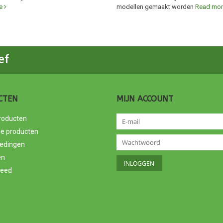
re
modellen gemaakt worden
Read mo
ef
CTEN
MIJN ACCOUNT
producten
e producten
edingen
en
feed