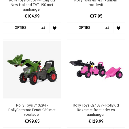
Rolly Toys 013074 - RollyKid
Rolly Toys 401451 - Baken
New Holland TVT 190 met
rood/wit
aanhanger
€104,99
€37,95
OPTIES
OPTIES
Rolly Toys 710294 -
Rolly Toys 024537 - RollyKid
RollyFarmtrac Fendt 939 met
Roze met frontlader en
voorlader
aanhanger
€399,65
€129,99