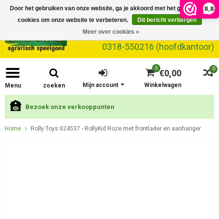
8,8
Door het gebruiken van onze website, ga je akkoord met het gebruik van
cookies om onze website te verbeteren.
Dit bericht verbergen
Meer over cookies »
0318-550216 (hoofdkantoor)
0
0
€0,00
Mijn account
Winkelwagen
Menu
zoeken
Bezoek onze verkooppunten
Home
Rolly Toys 024537 - RollyKid Roze met frontlader en aanhanger