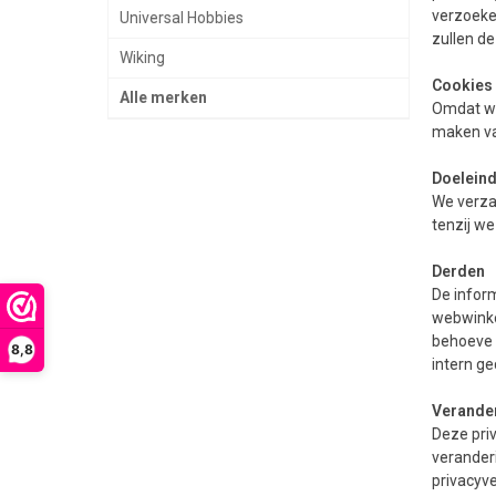
verzoeken
Universal Hobbies
zullen d
Wiking
Cookies
Alle merken
Omdat wij
maken va
Doelein
We verza
tenzij w
Derden
De infor
webwinke
behoeve v
8,8
intern g
Verande
Deze pri
veranderi
privacyve