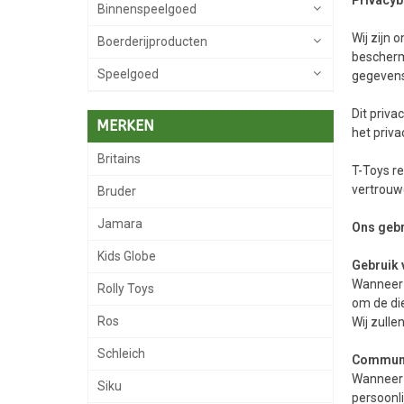
Binnenspeelgoed
Wij zijn 
Boerderijproducten
bescherm
Speelgoed
gegevens
Dit priva
MERKEN
het priva
Britains
T-Toys re
vertrouwe
Bruder
Jamara
Ons geb
Kids Globe
Gebruik 
Wanneer 
Rolly Toys
om de die
Ros
Wij zull
Schleich
Communi
Wanneer u
Siku
persoonli