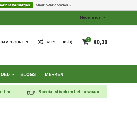
bericht verbergen
Meer over cookies »
Nederlands
0
€0,00
VERGELIJK (0)
IJN ACCOUNT
GOED
BLOGS
MERKEN
unten
Specialistisch en betrouwbaar