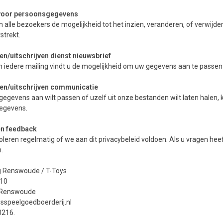
voor persoonsgegevens
n alle bezoekers de mogelijkheid tot het inzien, veranderen, of verwijd
strekt.
n/uitschrijven dienst nieuwsbrief
 iedere mailing vindt u de mogelijkheid om uw gegevens aan te passen 
n/uitschrijven communicatie
gegevens aan wilt passen of uzelf uit onze bestanden wilt laten halen
egevens.
en feedback
leren regelmatig of we aan dit privacybeleid voldoen. Als u vragen heef
.
g Renswoude / T-Toys
10
 Renswoude
sspeelgoedboerderij.nl
0216
.