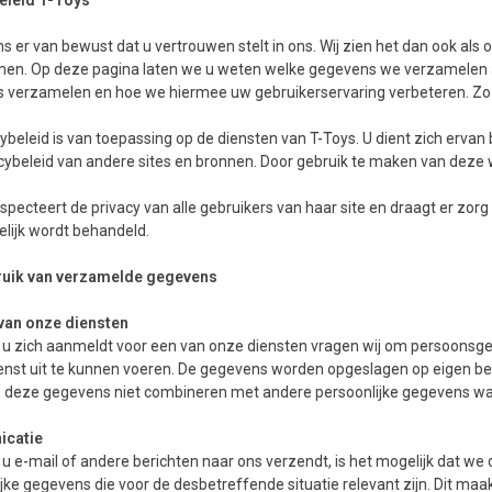
ons er van bewust dat u vertrouwen stelt in ons. Wij zien het dan ook al
en. Op deze pagina laten we u weten welke gegevens we verzamelen a
 verzamelen en hoe we hiermee uw gebruikerservaring verbeteren. Zo s
cybeleid is van toepassing op de diensten van T-Toys. U dient zich ervan 
cybeleid van andere sites en bronnen. Door gebruik te maken van deze w
specteert de privacy van alle gebruikers van haar site en draagt er zorg
lijk wordt behandeld.
ruik van verzamelde gegevens
van onze diensten
u zich aanmeldt voor een van onze diensten vragen wij om persoonsge
nst uit te kunnen voeren. De gegevens worden opgeslagen op eigen bevei
en deze gegevens niet combineren met andere persoonlijke gegevens wa
catie
 e-mail of andere berichten naar ons verzendt, is het mogelijk dat we
jke gegevens die voor de desbetreffende situatie relevant zijn. Dit ma