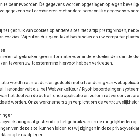
 te beantwoorden. De gegevens worden opgeslagen op eigen beveiligde s
eze gegevens niet combineren met andere persoonlijke gegevens waarov
 het gebruik van cookies op andere sites niet altijd prettig vinden, he
n cookies. Wij zullen dus geen tekst bestandjes op uw computer plaats
den
melen of gebruiken geen informatie voor andere doeleinden dan de doel
e van tevoren uw toestemming hiervoor hebben verkregen.
matie wordt niet met derden gedeeld met uitzondering van webapplicat
l. Hieronder valt o.a. het WebwinkelKeur / Kiyoh beoordelingen systee
an het doel van de betreffende applicatie en zullen niet verder verspre
edeeld worden. Onze werknemers zijn verplicht om de vertrouwelijkheid
ringen
vacyverklaring is afgestemd op het gebruik van en de mogelijkheden op
ngen van deze site, kunnen leiden tot wijzigingen in deze privacyverk
rklaring te raadplegen.