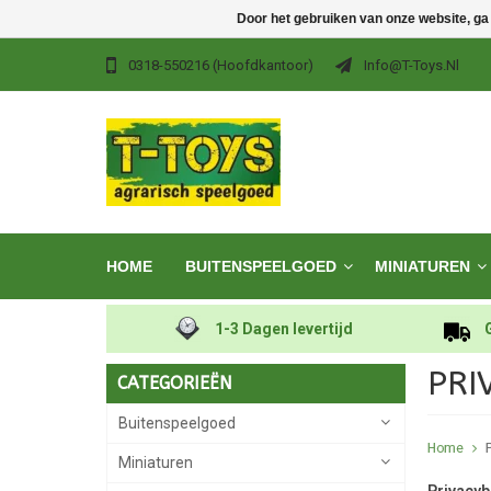
Door het gebruiken van onze website, ga
0318-550216 (hoofdkantoor)
Info@t-Toys.nl
HOME
BUITENSPEELGOED
MINIATUREN
1-3 Dagen levertijd
PRI
CATEGORIEËN
Buitenspeelgoed
Home
P
Miniaturen
Privacyb