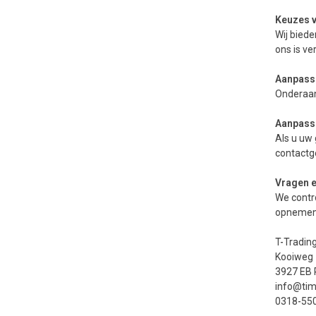
Keuzes 
Wij biede
ons is ver
Aanpasse
Onderaan
Aanpasse
Als u uw 
contactg
Vragen 
We contro
opnemen
T-Tradin
Kooiweg 
3927 EB
info@tim
0318-55