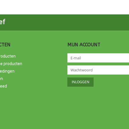
ef
CTEN
MIJN ACCOUNT
producten
e producten
edingen
en
feed