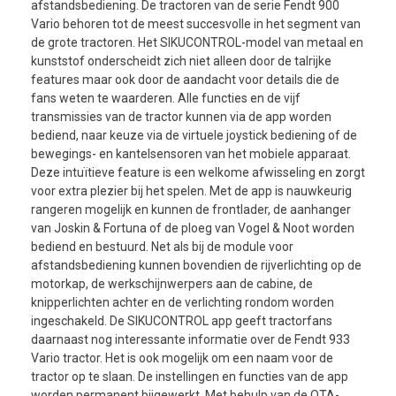
afstandsbediening. De tractoren van de serie Fendt 900
Vario behoren tot de meest succesvolle in het segment van
de grote tractoren. Het SIKUCONTROL-model van metaal en
kunststof onderscheidt zich niet alleen door de talrijke
features maar ook door de aandacht voor details die de
fans weten te waarderen. Alle functies en de vijf
transmissies van de tractor kunnen via de app worden
bediend, naar keuze via de virtuele joystick bediening of de
bewegings- en kantelsensoren van het mobiele apparaat.
Deze intuïtieve feature is een welkome afwisseling en zorgt
voor extra plezier bij het spelen. Met de app is nauwkeurig
rangeren mogelijk en kunnen de frontlader, de aanhanger
van Joskin & Fortuna of de ploeg van Vogel & Noot worden
bediend en bestuurd. Net als bij de module voor
afstandsbediening kunnen bovendien de rijverlichting op de
motorkap, de werkschijnwerpers aan de cabine, de
knipperlichten achter en de verlichting rondom worden
ingeschakeld. De SIKUCONTROL app geeft tractorfans
daarnaast nog interessante informatie over de Fendt 933
Vario tractor. Het is ook mogelijk om een naam voor de
tractor op te slaan. De instellingen en functies van de app
worden permanent bijgewerkt. Met behulp van de OTA-