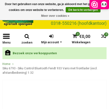
8,8
Door het gebruiken van onze website, ga je akkoord met het gebruik van
cookies om onze website te verbeteren.
Dit bericht verbergen
Meer over cookies »
0318-550216 (hoofdkantoor)
0
0
€0,00
Mijn account
Winkelwagen
Menu
zoeken
Bezoek onze verkooppunten
Home
Siku 6793 - Siku Control Bluetooth Fendt 933 Vario met frontlader (excl.
afstandbediening) 1:32