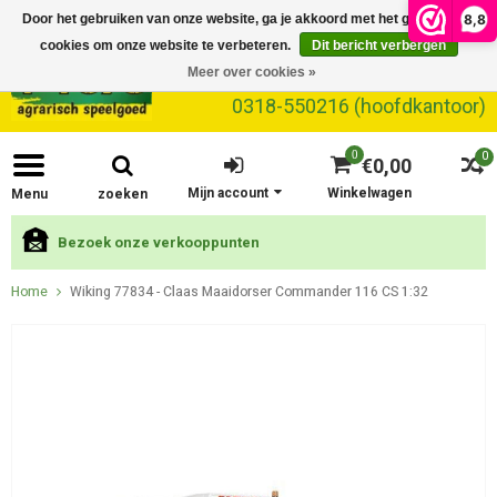
8,8
Door het gebruiken van onze website, ga je akkoord met het gebruik van
cookies om onze website te verbeteren.
Dit bericht verbergen
Meer over cookies »
0318-550216 (hoofdkantoor)
0
0
€0,00
Mijn account
Winkelwagen
Menu
zoeken
Bezoek onze verkooppunten
Home
Wiking 77834 - Claas Maaidorser Commander 116 CS 1:32