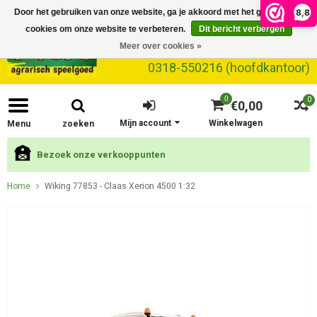
8,8
Door het gebruiken van onze website, ga je akkoord met het gebruik van
cookies om onze website te verbeteren.
Dit bericht verbergen
Meer over cookies »
0318-550216 (hoofdkantoor)
0
0
€0,00
Mijn account
Winkelwagen
Menu
zoeken
Bezoek onze verkooppunten
Home
Wiking 77853 - Claas Xerion 4500 1:32