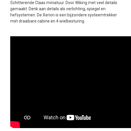
Schitterende Claas miniatuur. Door Wiking met veel details
gemaakt. Denk aan details als verlichting, spiegel en
hefsystemen. De Xerion is een bijzondere systeemtrekker
met draaibare cabine en 4 wielbesturing.