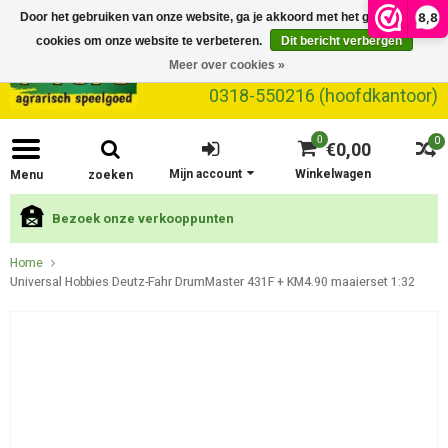
8,8
Door het gebruiken van onze website, ga je akkoord met het gebruik van
cookies om onze website te verbeteren.
Dit bericht verbergen
Meer over cookies »
0318-550216 (hoofdkantoor)
0
0
€0,00
Mijn account
Winkelwagen
Menu
zoeken
Bezoek onze verkooppunten
Home
Universal Hobbies Deutz-Fahr DrumMaster 431F + KM4.90 maaierset 1:32