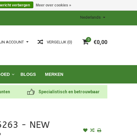
bericht verbergen
Meer over cookies »
Nederlands
0
€0,00
VERGELIJK (0)
IJN ACCOUNT
GOED
BLOGS
MERKEN
unten
Specialistisch en betrouwbaar
5263 - NEW
2