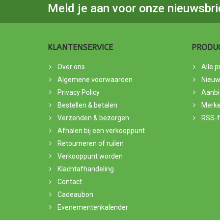
Meld je aan voor onze nieuwsbri
KLANTENSERVICE
PRODU
Over ons
Alle 
Algemene voorwaarden
Nieuw
Privacy Policy
Aanbi
Bestellen & betalen
Merk
Verzenden & bezorgen
RSS-
Afhalen bij een verkooppunt
Retourneren of ruilen
Verkooppunt worden
Klachtafhandeling
Contact
Cadeaubon
Evenementenkalender