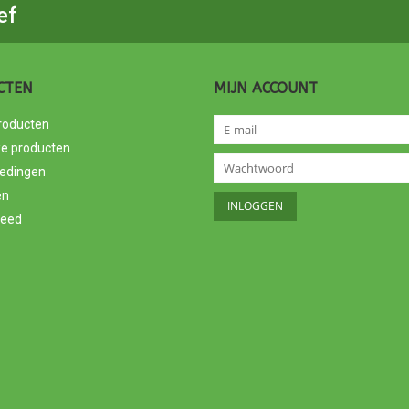
ef
CTEN
MIJN ACCOUNT
producten
e producten
edingen
en
feed