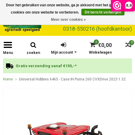
8,8
Door het gebruiken van onze website, ga je akkoord met het gebruik van
cookies om onze website te verbeteren.
Dit bericht verbergen
Meer over cookies »
0318-550216 (hoofdkantoor)
0
0
€0,00
Mijn account
Winkelwagen
Menu
zoeken
Gratis verzending vanaf €150,-*
Home
Universal Hobbies 6465 - Case IH Puma 260 CVXDrive 2023 1:32