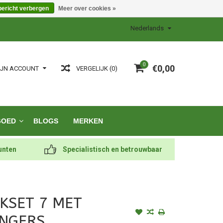
bericht verbergen
Meer over cookies »
Nederlands
0
€0,00
VERGELIJK (0)
IJN ACCOUNT
GOED
BLOGS
MERKEN
unten
Specialistisch en betrouwbaar
NKSET 7 MET
NGERS