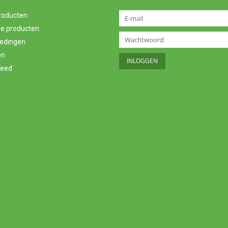
producten
e producten
edingen
en
feed