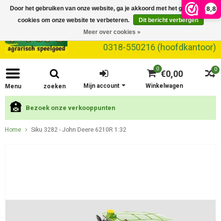
8,8
Door het gebruiken van onze website, ga je akkoord met het gebruik van
cookies om onze website te verbeteren.
Dit bericht verbergen
Meer over cookies »
0318-550216 (hoofdkantoor)
0
0
€0,00
Mijn account
Winkelwagen
Menu
zoeken
Bezoek onze verkooppunten
Home
Siku 3282 - John Deere 6210R 1:32