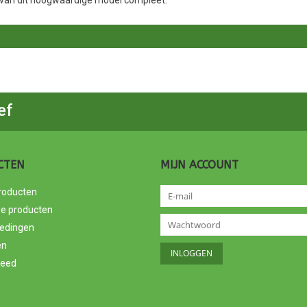
ef
CTEN
MIJN ACCOUNT
producten
e producten
edingen
en
feed