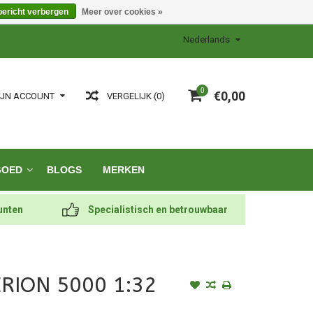
bericht verbergen
Meer over cookies »
Nederlands
0
€0,00
VERGELIJK (0)
IJN ACCOUNT
GOED
BLOGS
MERKEN
unten
Specialistisch en betrouwbaar
ERION 5000 1:32