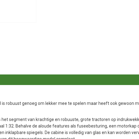
l is robuust genoeg om lekker mee te spelen maar heeft ook gewoon mo
s het segment van krachtige en robuuste, grote tractoren op indrukwekk
aal 1:32. Behalve de aloude features als fuseebesturing, een motorkap 
inklapbare spiegels. De cabine is volledig van glas en kan worden verw
van dit hoogwaardige model compleet.