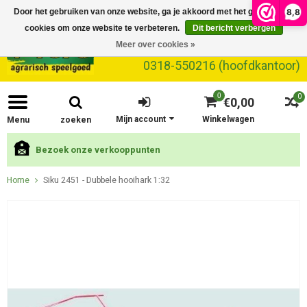
8,8
Door het gebruiken van onze website, ga je akkoord met het gebruik van
cookies om onze website te verbeteren.
Dit bericht verbergen
Meer over cookies »
0318-550216 (hoofdkantoor)
0
0
€0,00
Mijn account
Winkelwagen
Menu
zoeken
Bezoek onze verkooppunten
Home
Siku 2451 - Dubbele hooihark 1:32