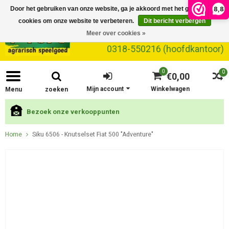
8,8
Door het gebruiken van onze website, ga je akkoord met het gebruik van
cookies om onze website te verbeteren.
Dit bericht verbergen
Meer over cookies »
0318-550216 (hoofdkantoor)
0
0
€0,00
Mijn account
Winkelwagen
Menu
zoeken
Bezoek onze verkooppunten
Home
Siku 6506 - Knutselset Fiat 500 "Adventure"