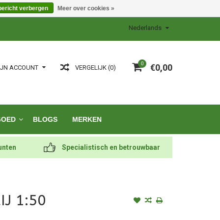
bericht verbergen
Meer over cookies »
Nederlands
0
€0,00
VERGELIJK (0)
IJN ACCOUNT
GOED
BLOGS
MERKEN
unten
Specialistisch en betrouwbaar
IJ 1:50