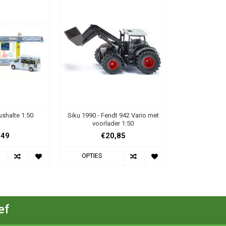
ushalte 1:50
Siku 1990 - Fendt 942 Vario met
voorlader 1:50
,49
€20,85
OPTIES
ef