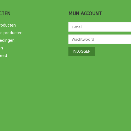
CTEN
MIJN ACCOUNT
producten
e producten
edingen
en
feed