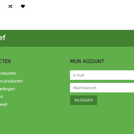
ef
CTEN
MIJN ACCOUNT
producten
e producten
edingen
en
feed