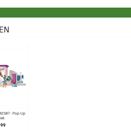
EN
 42587 - Pop-Up
iek
,99