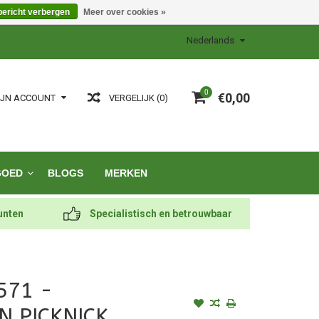
bericht verbergen
Meer over cookies »
Nederlands
0
€0,00
VERGELIJK (0)
IJN ACCOUNT
GOED
BLOGS
MERKEN
unten
Specialistisch en betrouwbaar
571 -
N PICKNICK