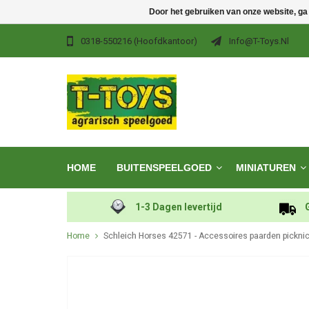
Door het gebruiken van onze website, ga
0318-550216 (hoofdkantoor)
Info@t-Toys.nl
HOME
BUITENSPEELGOED
MINIATUREN
1-3 Dagen levertijd
Home
Schleich Horses 42571 - Accessoires paarden pickni