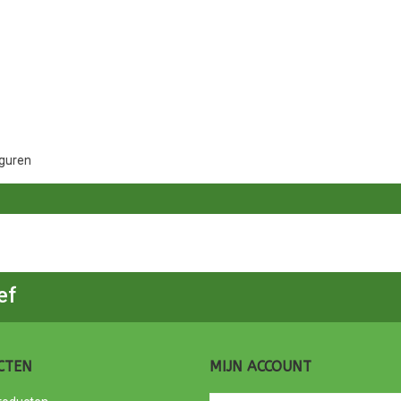
iguren
ef
CTEN
MIJN ACCOUNT