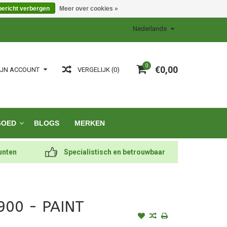
bericht verbergen
Meer over cookies »
Nederlands
0
€0,00
VERGELIJK (0)
IJN ACCOUNT
GOED
BLOGS
MERKEN
unten
Specialistisch en betrouwbaar
900 - PAINT