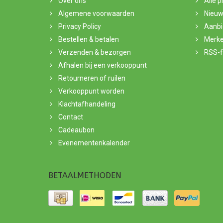
Over ons
Alle 
Algemene voorwaarden
Nieuw
Privacy Policy
Aanbi
Bestellen & betalen
Merk
Verzenden & bezorgen
RSS-
Afhalen bij een verkooppunt
Retourneren of ruilen
Verkooppunt worden
Klachtafhandeling
Contact
Cadeaubon
Evenementenkalender
BETAALMETHODEN