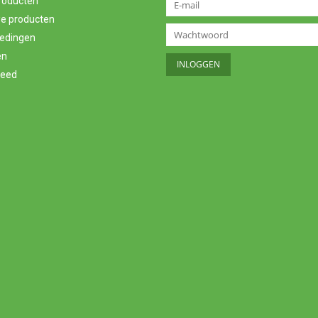
producten
e producten
edingen
en
feed