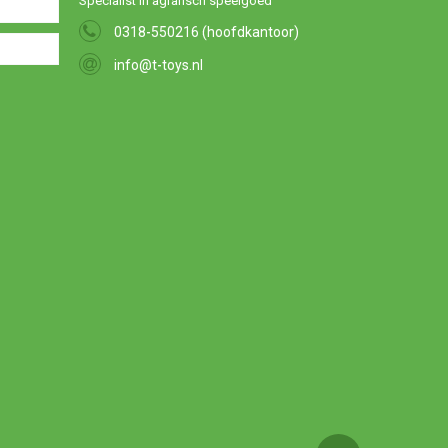
Specialist in agrarisch speelgoed
0318-550216 (hoofdkantoor)
info@t-toys.nl