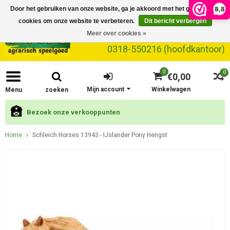
8,8
Door het gebruiken van onze website, ga je akkoord met het gebruik van
cookies om onze website te verbeteren.
Dit bericht verbergen
Meer over cookies »
0318-550216 (hoofdkantoor)
0
0
€0,00
Mijn account
Winkelwagen
Menu
zoeken
Bezoek onze verkooppunten
Home
Schleich Horses 13943 - IJslander Pony Hengst