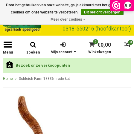
8,8
Door het gebruiken van onze website, ga je akkoord met het gebruik van
cookies om onze website te verbeteren.
Dit bericht verbergen
Meer over cookies »
0318-550216 (hoofdkantoor)
0
0
€0,00
Mijn account
Winkelwagen
Menu
zoeken
Bezoek onze verkooppunten
Home
Schleich Farm 13836 - rode kat