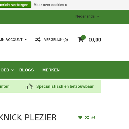
bericht verbergen
Meer over cookies »
Nederlands
0
€0,00
VERGELIJK (0)
IJN ACCOUNT
GOED
BLOGS
MERKEN
unten
Specialistisch en betrouwbaar
KNICK PLEZIER