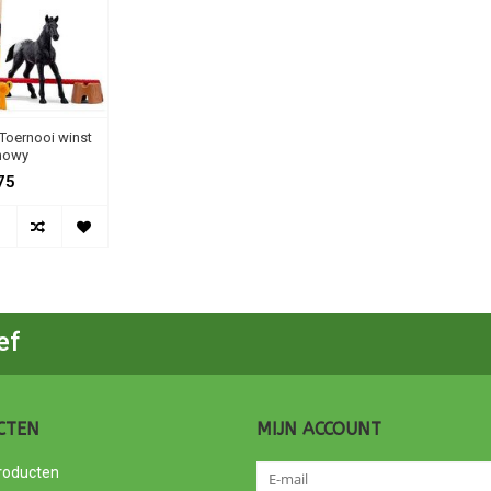
Toernooi winst
nowy
75
ef
CTEN
MIJN ACCOUNT
producten