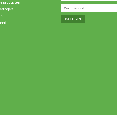
e producten
edingen
en
feed