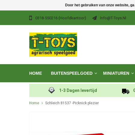
Door het gebruiken van onze website, ga
0318-550216 (hoofdkantoor)
Info@t-Toys.nl
HOME
BUITENSPEELGOED
MINIATUREN
1-3 Dagen levertijd
Home
Schleich 81537 -Picknick plezier