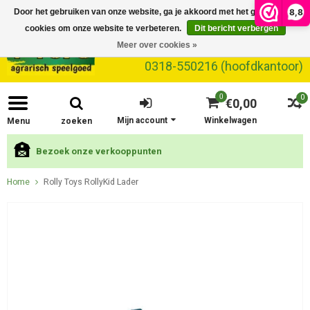
8,8
Door het gebruiken van onze website, ga je akkoord met het gebruik van
cookies om onze website te verbeteren.
Dit bericht verbergen
Meer over cookies »
0318-550216 (hoofdkantoor)
0
0
€0,00
Mijn account
Winkelwagen
Menu
zoeken
Bezoek onze verkooppunten
Home
Rolly Toys RollyKid Lader