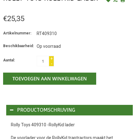
€25,35
Artikelnummer:
RT409310
Beschikbaarheid:
Op voorraad
+
Aantal:
-
TOEVOEGEN AAN WINKELWAGEN
PRODUCTOMSCHRIJVING
Rolly Toys 409310 -RollyKid lader
De voorlader voor de RollyKid traptractors maakt het