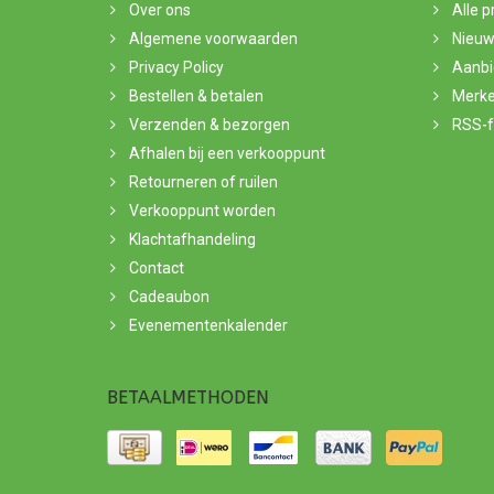
Over ons
Alle 
Algemene voorwaarden
Nieuw
Privacy Policy
Aanbi
Bestellen & betalen
Merk
Verzenden & bezorgen
RSS-
Afhalen bij een verkooppunt
Retourneren of ruilen
Verkooppunt worden
Klachtafhandeling
Contact
Cadeaubon
Evenementenkalender
BETAALMETHODEN