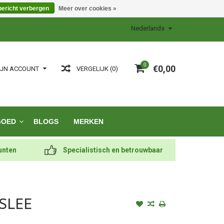
bericht verbergen
Meer over cookies »
Nederlands
0
€0,00
VERGELIJK (0)
IJN ACCOUNT
GOED
BLOGS
MERKEN
unten
Specialistisch en betrouwbaar
SLEE