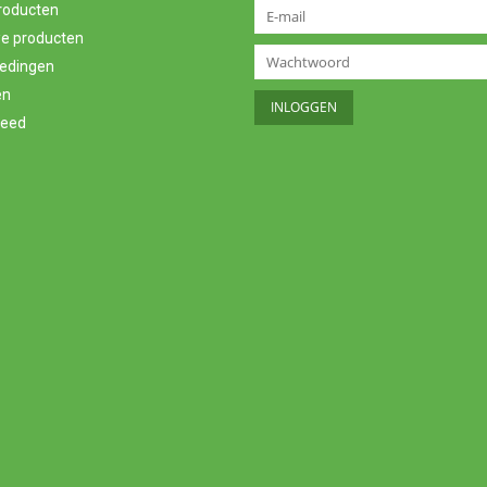
producten
e producten
edingen
en
feed