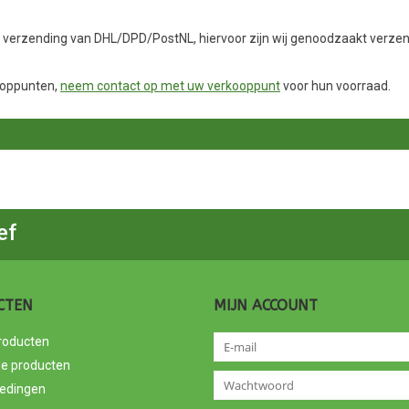
d verzending van DHL/DPD/PostNL, hiervoor zijn wij genoodzaakt verze
kooppunten,
neem contact op met uw verkooppunt
voor hun voorraad.
ef
CTEN
MIJN ACCOUNT
producten
e producten
edingen