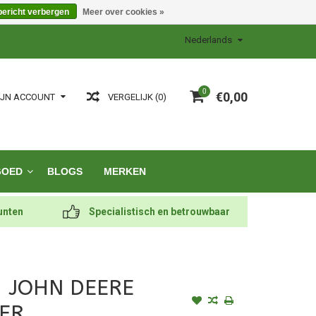
bericht verbergen
Meer over cookies »
Nederlands
0
€0,00
VERGELIJK (0)
IJN ACCOUNT
GOED
BLOGS
MERKEN
unten
Specialistisch en betrouwbaar
- JOHN DEERE
ER