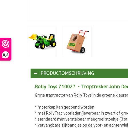
8,8
PRODUCTOMSCHRIJVING
Rolly Toys 710027 - Traptrekker John De
Grote traptractor van Rolly Toys in de groene kleu
* motorkap kan geopend worden
* met RollyTrac voorlader (leverbaar in zwart of gro
* standaard met verstelbaar meegroei stoeltje (3 s
* vervangbare slijtbandjes op de voor- en achterwie