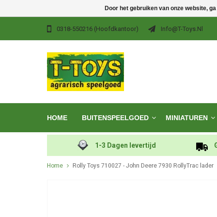
Door het gebruiken van onze website, ga
0318-550216 (hoofdkantoor)
Info@t-Toys.nl
HOME
BUITENSPEELGOED
MINIATUREN
1-3 Dagen levertijd
Home
Rolly Toys 710027 - John Deere 7930 RollyTrac lader