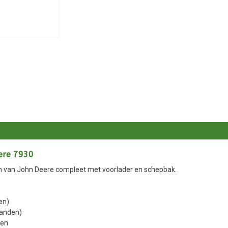
ere 7930
ren van John Deere compleet met voorlader en schepbak.
en)
tanden)
len