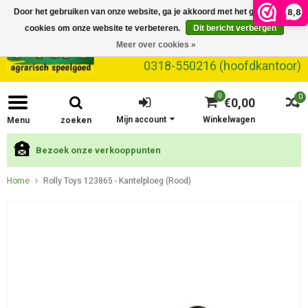
8,8
Door het gebruiken van onze website, ga je akkoord met het gebruik van
cookies om onze website te verbeteren.
Dit bericht verbergen
Meer over cookies »
0318-550216 (hoofdkantoor)
0
0
€0,00
Mijn account
Winkelwagen
Menu
zoeken
Bezoek onze verkooppunten
Home
Rolly Toys 123865 - Kantelploeg (Rood)