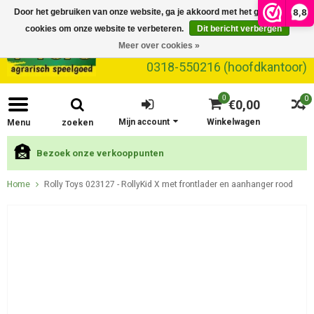
8,8
Door het gebruiken van onze website, ga je akkoord met het gebruik van
cookies om onze website te verbeteren.
Dit bericht verbergen
Meer over cookies »
0318-550216 (hoofdkantoor)
0
0
€0,00
Mijn account
Winkelwagen
Menu
zoeken
Bezoek onze verkooppunten
Home
Rolly Toys 023127 - RollyKid X met frontlader en aanhanger rood