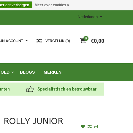
bericht verbergen
Meer over cookies »
Nederlands
0
€0,00
VERGELIJK (0)
IJN ACCOUNT
GOED
BLOGS
MERKEN
unten
Specialistisch en betrouwbaar
 ROLLY JUNIOR