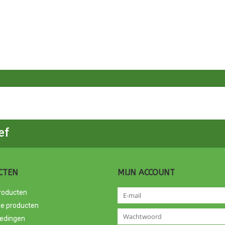
ef
CTEN
MIJN ACCOUNT
producten
e producten
edingen