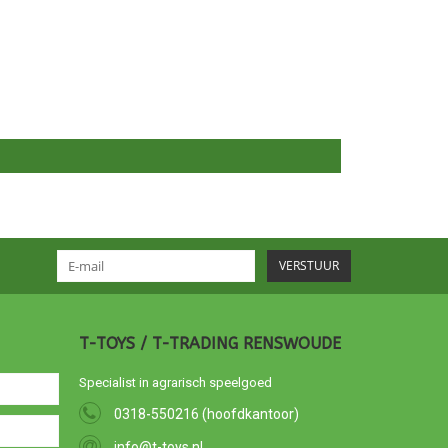
VERSTUUR
T-TOYS / T-TRADING RENSWOUDE
Specialist in agrarisch speelgoed
0318-550216 (hoofdkantoor)
info@t-toys.nl