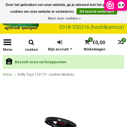
8,8
Door het gebruiken van onze website, ga je akkoord met het gebruik van
cookies om onze website te verbeteren.
Dit bericht verbergen
Meer over cookies »
0318-550216 (hoofdkantoor)
0
0
€0,00
Mijn account
Winkelwagen
Menu
zoeken
Bezoek onze verkooppunten
Home
Rolly Toys 132775 - Lindner Minitrac