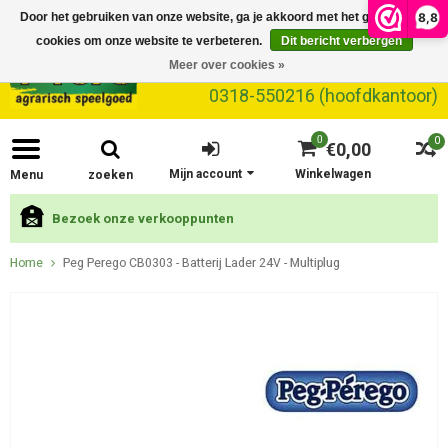
8,8
Door het gebruiken van onze website, ga je akkoord met het gebruik van
cookies om onze website te verbeteren.
Dit bericht verbergen
Meer over cookies »
0318-550216 (hoofdkantoor)
0
0
€0,00
Mijn account
Winkelwagen
Menu
zoeken
Bezoek onze verkooppunten
Home
Peg Perego CB0303 - Batterij Lader 24V - Multiplug