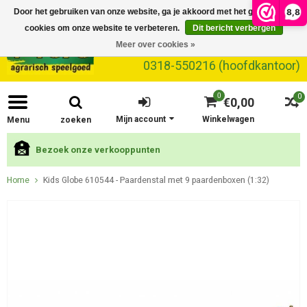
8,8
Door het gebruiken van onze website, ga je akkoord met het gebruik van
cookies om onze website te verbeteren.
Dit bericht verbergen
Meer over cookies »
0318-550216 (hoofdkantoor)
0
0
€0,00
Mijn account
Winkelwagen
Menu
zoeken
Bezoek onze verkooppunten
Home
Kids Globe 610544 - Paardenstal met 9 paardenboxen (1:32)