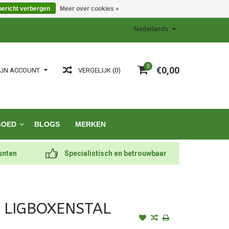
bericht verbergen
Meer over cookies »
Nederlands
0
€0,00
VERGELIJK (0)
IJN ACCOUNT
GOED
BLOGS
MERKEN
unten
Specialistisch en betrouwbaar
- LIGBOXENSTAL