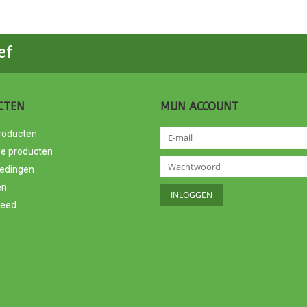
ef
CTEN
MIJN ACCOUNT
producten
e producten
edingen
en
feed