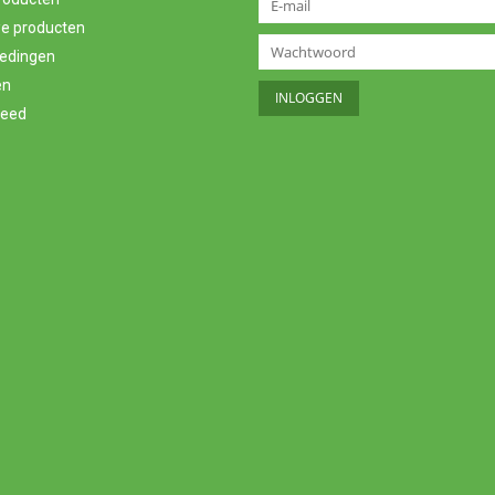
e producten
edingen
en
feed