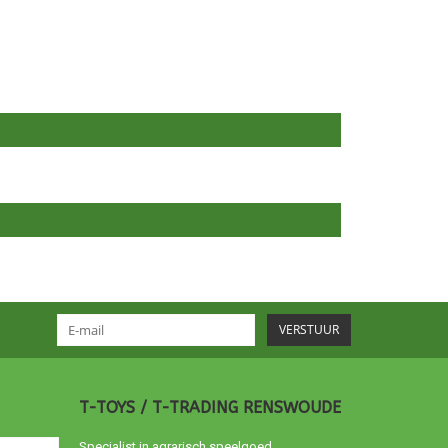
VERSTUUR
T-TOYS / T-TRADING RENSWOUDE
Specialist in agrarisch speelgoed