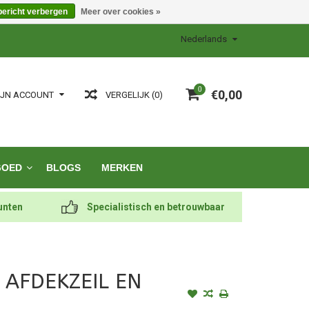
bericht verbergen
Meer over cookies »
Nederlands
0
€0,00
VERGELIJK (0)
IJN ACCOUNT
GOED
BLOGS
MERKEN
unten
Specialistisch en betrouwbaar
 AFDEKZEIL EN