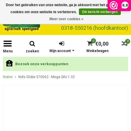
8,8
Door het gebruiken van onze website, ga je akkoord met het gebruik van
cookies om onze website te verbeteren.
Dit bericht verbergen
Meer over cookies »
0318-550216 (hoofdkantoor)
0
0
€0,00
Mijn account
Winkelwagen
Menu
zoeken
Bezoek onze verkooppunten
Home
Kids Globe 570062 - Mega Silo 1:32