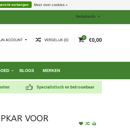
bericht verbergen
Meer over cookies »
Nederlands
0
€0,00
VERGELIJK (0)
IJN ACCOUNT
GOED
BLOGS
MERKEN
unten
Specialistisch en betrouwbaar
EPKAR VOOR