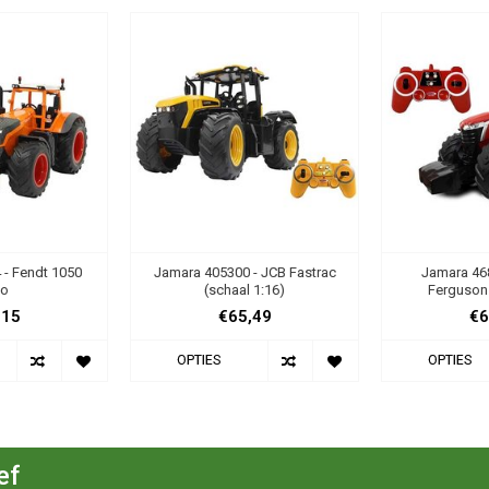
 - Fendt 1050
Jamara 405300 - JCB Fastrac
Jamara 46
io
(schaal 1:16)
Ferguson 
,15
€65,49
€6
OPTIES
OPTIES
ef