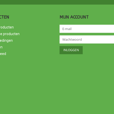
CTEN
MIJN ACCOUNT
producten
e producten
edingen
en
feed