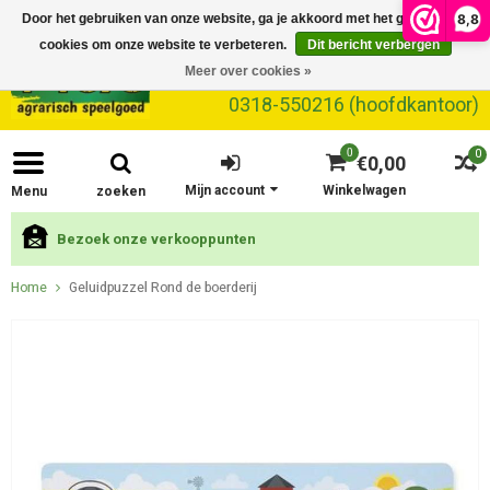
8,8
Door het gebruiken van onze website, ga je akkoord met het gebruik van
cookies om onze website te verbeteren.
Dit bericht verbergen
Meer over cookies »
0318-550216 (hoofdkantoor)
0
0
€0,00
Mijn account
Winkelwagen
Menu
zoeken
Bezoek onze verkooppunten
Home
Geluidpuzzel Rond de boerderij