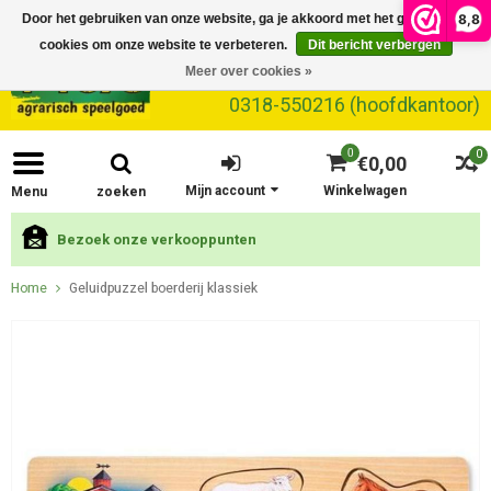
8,8
Door het gebruiken van onze website, ga je akkoord met het gebruik van
cookies om onze website te verbeteren.
Dit bericht verbergen
Meer over cookies »
0318-550216 (hoofdkantoor)
0
0
€0,00
Mijn account
Winkelwagen
Menu
zoeken
Bezoek onze verkooppunten
Home
Geluidpuzzel boerderij klassiek