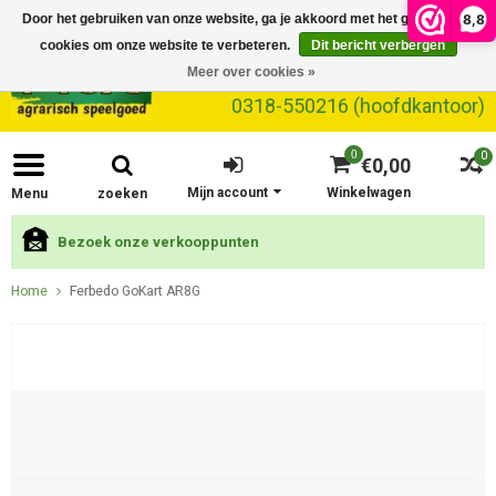
8,8
Door het gebruiken van onze website, ga je akkoord met het gebruik van
cookies om onze website te verbeteren.
Dit bericht verbergen
Meer over cookies »
0318-550216 (hoofdkantoor)
0
0
€0,00
Mijn account
Winkelwagen
Menu
zoeken
Bezoek onze verkooppunten
Home
Ferbedo GoKart AR8G