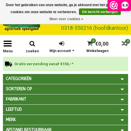
8,8
Door het gebruiken van onze website, ga je akkoord met het gebruik van
cookies om onze website te verbeteren.
Dit bericht verbergen
Meer over cookies »
0318-550216 (hoofdkantoor)
0
0
€0,00
Mijn account
Winkelwagen
Menu
zoeken
Gratis verzending vanaf €150,-*
CATEGORIEËN
SORTEREN OP
FABRIKANT
LEEFTIJD
MERK
AFSTAND BESTUURBAAR