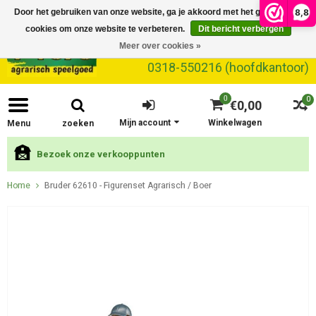
8,8
Door het gebruiken van onze website, ga je akkoord met het gebruik van
cookies om onze website te verbeteren.
Dit bericht verbergen
Meer over cookies »
0318-550216 (hoofdkantoor)
0
0
€0,00
Mijn account
Winkelwagen
Menu
zoeken
Bezoek onze verkooppunten
Home
Bruder 62610 - Figurenset Agrarisch / Boer