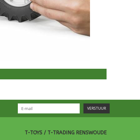
VERSTUUR
T-TOYS / T-TRADING RENSWOUDE