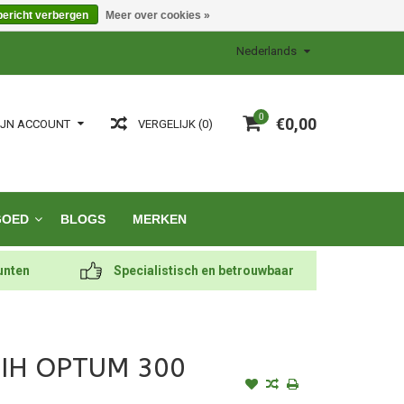
bericht verbergen
Meer over cookies »
Nederlands
0
€0,00
VERGELIJK (0)
IJN ACCOUNT
GOED
BLOGS
MERKEN
unten
Specialistisch en betrouwbaar
 IH OPTUM 300