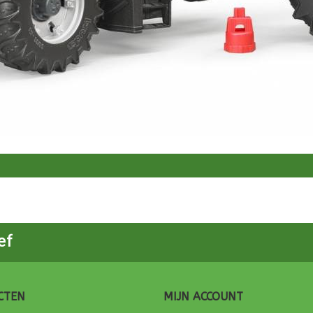
ef
CTEN
MIJN ACCOUNT