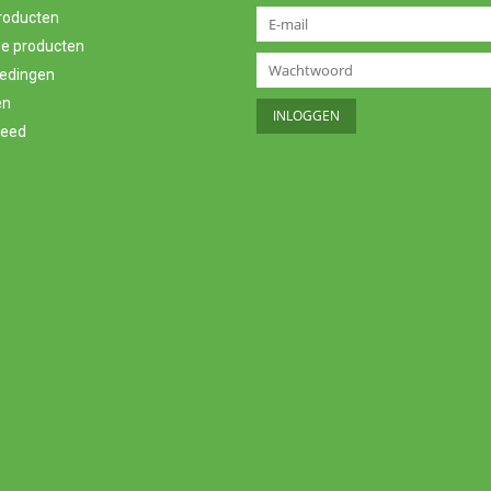
producten
e producten
edingen
en
feed