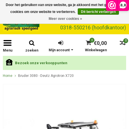
8,8
Door het gebruiken van onze website, ga je akkoord met het gebruik van
cookies om onze website te verbeteren.
Dit bericht verbergen
Meer over cookies »
0318-550216 (hoofdkantoor)
0
0
€0,00
Mijn account
Winkelwagen
Menu
zoeken
Bezoek onze verkooppunten
Home
Bruder 3080 - Deutz Agrotron X720