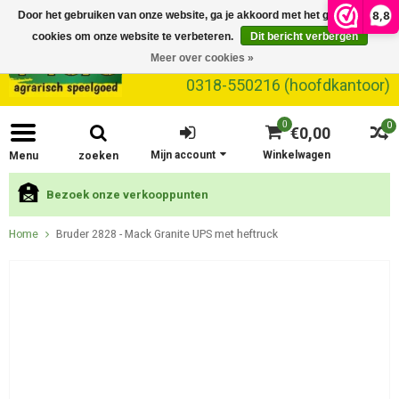
8,8
Door het gebruiken van onze website, ga je akkoord met het gebruik van
cookies om onze website te verbeteren.
Dit bericht verbergen
Meer over cookies »
0318-550216 (hoofdkantoor)
0
0
€0,00
Mijn account
Winkelwagen
Menu
zoeken
Bezoek onze verkooppunten
Home
Bruder 2828 - Mack Granite UPS met heftruck