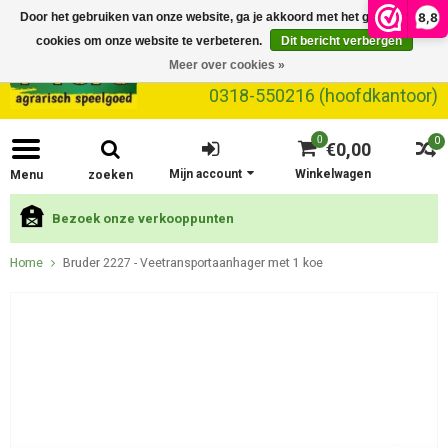
8,8
Door het gebruiken van onze website, ga je akkoord met het gebruik van
cookies om onze website te verbeteren.
Dit bericht verbergen
Meer over cookies »
0318-550216 (hoofdkantoor)
0
0
€0,00
Mijn account
Winkelwagen
Menu
zoeken
Bezoek onze verkooppunten
Home
Bruder 2227 - Veetransportaanhager met 1 koe