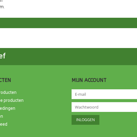
en
cm.
ef
CTEN
MIJN ACCOUNT
producten
e producten
edingen
en
feed