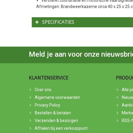
Versterkt coördinatie en motorische vaardighed
Afmetingen: Brandweerkazerne circa 40 x 25 x 25 
SPECIFICATIES
Meld je aan voor onze nieuwsbri
KLANTENSERVICE
PRODU
Over ons
Alle 
Algemene voorwaarden
Nieuw
Privacy Policy
Aanbi
Bestellen & betalen
Merk
Verzenden & bezorgen
RSS-
Afhalen bij een verkooppunt