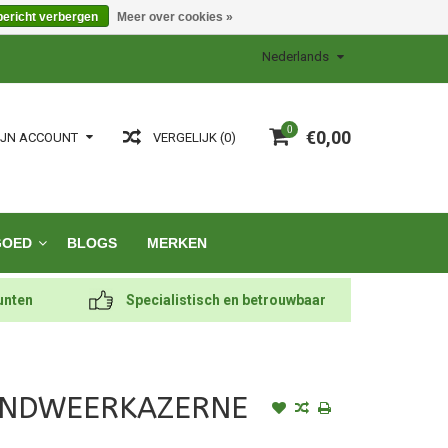
bericht verbergen
Meer over cookies »
Nederlands
0
€0,00
VERGELIJK (0)
IJN ACCOUNT
GOED
BLOGS
MERKEN
unten
Specialistisch en betrouwbaar
ANDWEERKAZERNE