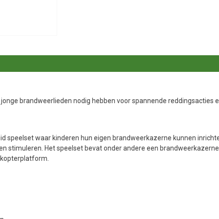
jonge brandweerlieden nodig hebben voor spannende reddingsacties en
d speelset waar kinderen hun eigen brandweerkazerne kunnen inrichten 
deren stimuleren. Het speelset bevat onder andere een brandweerkaze
ikopterplatform.