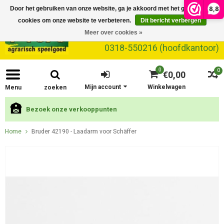
8,8
Door het gebruiken van onze website, ga je akkoord met het gebruik van
cookies om onze website te verbeteren.
Dit bericht verbergen
Meer over cookies »
0318-550216 (hoofdkantoor)
0
0
€0,00
Mijn account
Winkelwagen
Menu
zoeken
Bezoek onze verkooppunten
Home
Bruder 42190 - Laadarm voor Schäffer