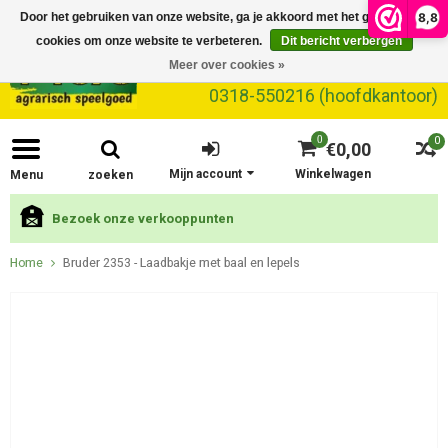
8,8
Door het gebruiken van onze website, ga je akkoord met het gebruik van
cookies om onze website te verbeteren.
Dit bericht verbergen
Meer over cookies »
0318-550216 (hoofdkantoor)
0
0
€0,00
Mijn account
Winkelwagen
Menu
zoeken
Bezoek onze verkooppunten
Home
Bruder 2353 - Laadbakje met baal en lepels