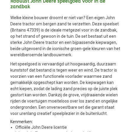
Robuust John Deere speelgoed voor in de
zandbak
Welke kleine bouwer droomt er niet van? Een eigen John
Deere tractor om bergen zand te verzetten. Deze speelset
(Britains 47339) is de ideale metgezel voor in de zandbak,
op het strand of gewoon in de tuin. De set bestaat uit een
sterke John Deere tractor en een bijpassende kiepwagen,
beide uitgevoerd in de iconische groen-gele kleuren van het
wereldberoemde landbouwmerk.
Het speelgoed is vervaardigd uit hoogwaardig, duurzaam
kunststof dat bestand is tegen weer en wind. De tractor is
voorzien van een functionele voorlader waarmee zand
gemakkelijk opgeschept kan worden. De kiepwagen kan
echt kiepen, zodat de lading zand precies op de juiste plek
gestort kan worden. Dankzij de grove, vrijdraaiende wielen
rijden de voertuigen moeiteloos over los zand en ongelijke
ondergronden. Een onverwoestbare set die garant staat
voor urenlang creatief speelplezier in de buitenlucht.
Kenmerken:
Officiële John Deere licentie