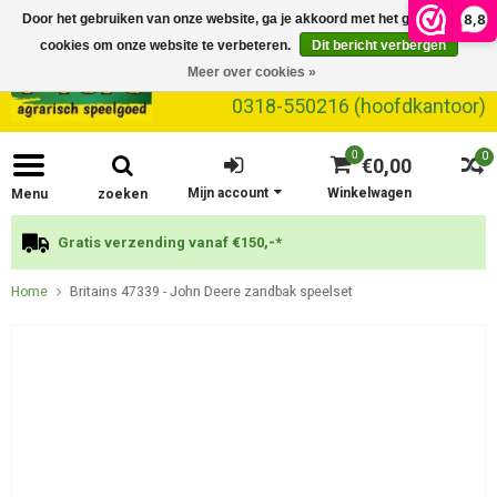
8,8
Door het gebruiken van onze website, ga je akkoord met het gebruik van
cookies om onze website te verbeteren.
Dit bericht verbergen
Meer over cookies »
0318-550216 (hoofdkantoor)
0
0
€0,00
Mijn account
Winkelwagen
Menu
zoeken
Gratis verzending vanaf €150,-*
Home
Britains 47339 - John Deere zandbak speelset